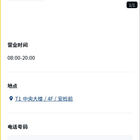
1/1
1
件
中
现
在
显
营业时间
示
1
08:00-20:00
件。
地点
T1 中央大楼 / 4F / 安检前
电话号码