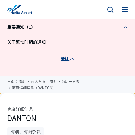
正
文
重要通知（1）
关于繁忙时期的通知
关闭
首页
餐厅・商店首页
餐厅・商店一览表
商店详细信息（DANTON）
商店详细信息
DANTON
时装、时尚杂货