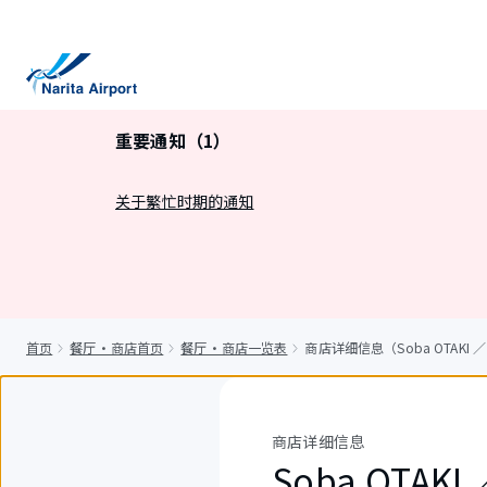
正
文
重要通知（1）
关于繁忙时期的通知
首页
餐厅・商店首页
餐厅・商店一览表
商店详细信息（Soba OTAKI ／ 
商店详细信息
Soba OTAKI