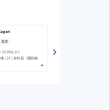
Kagari
铁板烧 道顿堀 栗田
、面类
日式餐饮
-22:00(L.O.)
07:30-22:00(L.O.)
主楼 / 2F / 安检后（国际航
T2 主楼 / 2F / 安检后（国际航
班）