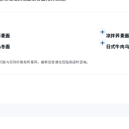
荞麦面
凉拌荞麦
乌冬面
日式牛肉
可能与实际价格有所差异。最新信息请在莅临商店时咨询。