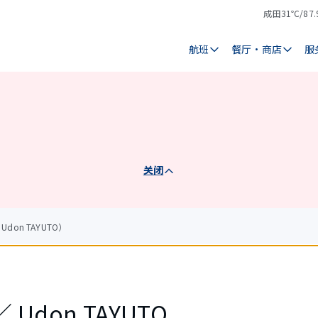
成田
31℃/87.
气
天
温
气
航班
餐厅・商店
服
关闭
Udon TAYUTO）
 ／ Udon TAYUTO