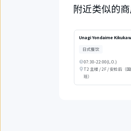
附近类似的商
6
件
Unagi Yondaime Kikuka
中
现
日式餐饮
在
显
07:30-22:00(L.O.)
示
从
T2 主楼 / 2F / 安检后（
1
班）
件
到
3
件。