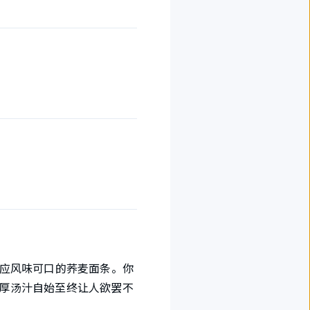
客供应风味可口的荞麦面条。你
浓厚汤汁自始至终让人欲罢不