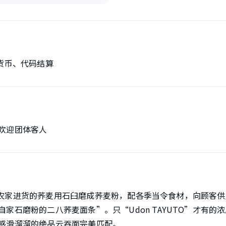
货币、代码结算
欢迎团体客人
将从签约农家进货的荞麦用石臼磨成荞麦粉，配各季当令食材，向顾
家石磨粉的二八荞麦面条”。只“Udon TAYUTO”才有的
感滑溜溜的绝品云吞面完美匹配。