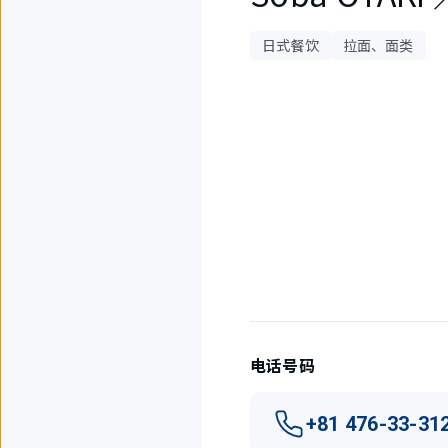
日式餐饮
拉面、面类
4
件
中
现
在
显
示
1
件。
电话号码
+81 476-33-31