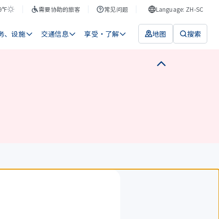
9°F
需要协助的旅客
常见问题
Language: ZH-SC
务、设施
交通信息
享受・了解
地图
搜索