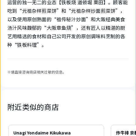
运营的独一无二的业态【铁板烧 道顿堀 栗田】。顾客能
吃到“元祖杂样煎菜饼”和“元祖杂样炒面煎菜饼”，
以及使用原创熟面的“祖传秘汁炒面”和大阪经典美食
汤汁风味馥郁的“大阪章鱼烧”，还有匠人以精湛的厨
艺用精选的食材和自己公司开发的原创调味料烹制的各
种“铁板料理”。
※请直接咨询商店相关过敏的信息。
附近类似的商店
5
件
Unagi Yondaime Kikukawa
炸牛排 京