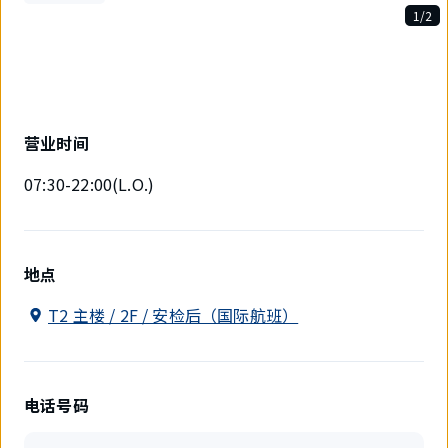
1/2
2
件
中
现
在
显
营业时间
示
1
07:30-22:00(L.O.)
件。
地点
T2 主楼 / 2F / 安检后（国际航班）
电话号码