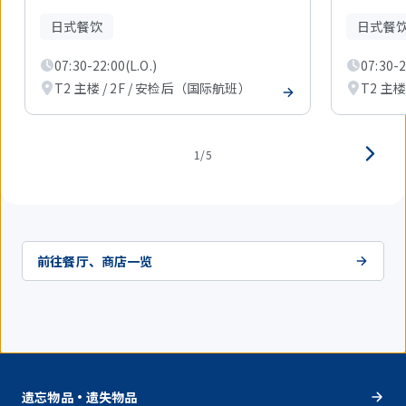
中
现
日式餐饮
日式餐
在
显
07:30-22:00(L.O.)
07:30-2
示
1
T2 主楼 / 2F / 安检后（国际航班）
T2 主楼
件。
1/5
前往餐厅、商店一览
遗忘物品・遗失物品