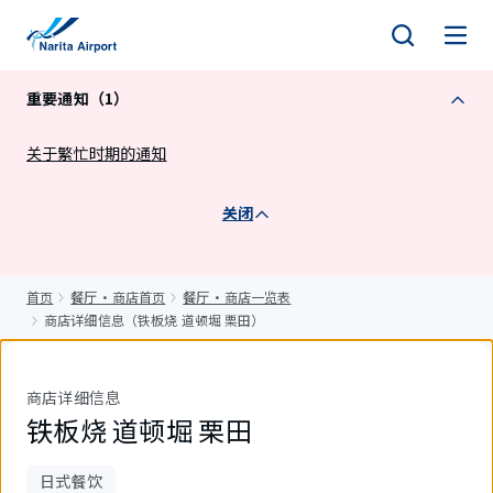
正
文
重要通知（1）
关于繁忙时期的通知
关闭
首页
餐厅・商店首页
餐厅・商店一览表
商店详细信息（铁板烧 道顿堀 栗田）
商店详细信息
铁板烧 道顿堀 栗田
日式餐饮