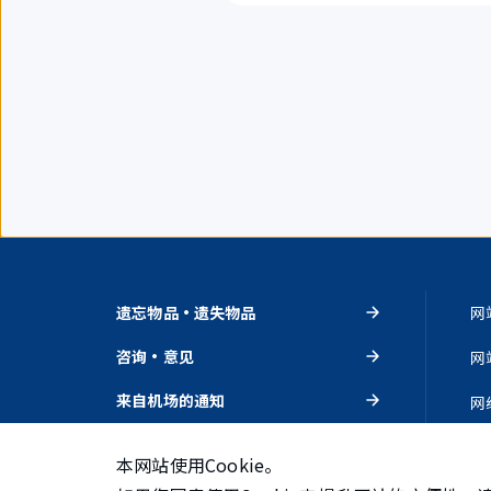
遗忘物品・遗失物品
网
咨询・意见
网
来自机场的通知
网
活动・推荐
隐
本网站使用Cookie。