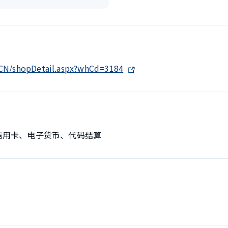
h-CN/shopDetail.aspx?whCd=3184
、信用卡、电子货币、代码结算