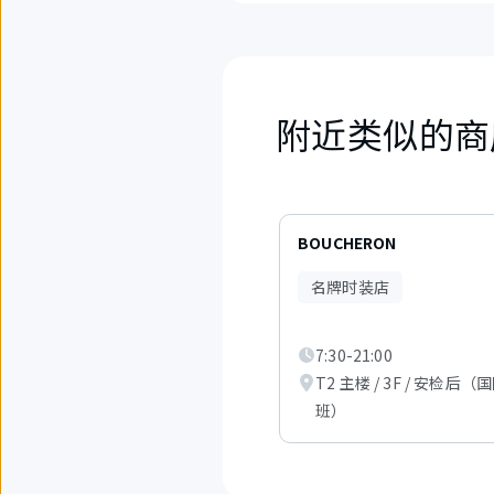
附近类似的商
6
件
BOUCHERON
中
现
名牌时装店
在
显
示
7:30-21:00
从
1
T2 主楼 / 3F / 安检后（
件
班）
到
3
件。