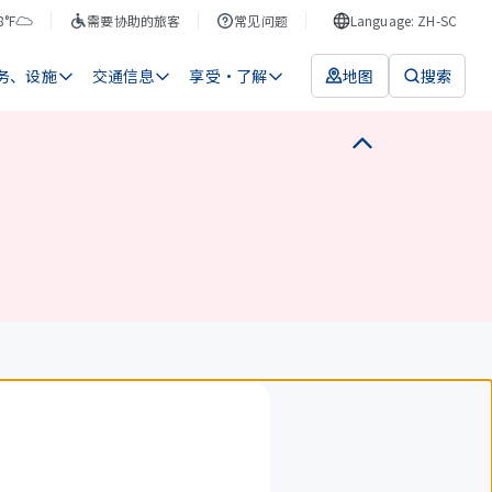
8°F
需要协助的旅客
常见问题
Language: ZH-SC
务、设施
交通信息
享受・了解
地图
搜索