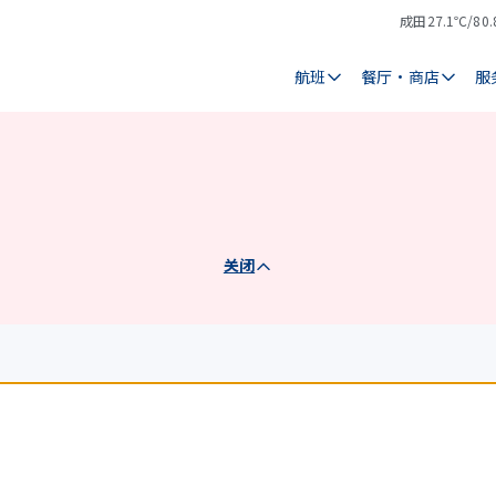
成田
27.1℃/80.
气
天
温
气
航班
餐厅・商店
服
关闭
）