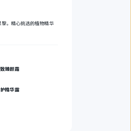
的希思黎。精心挑选的植物精华
御致臻颜霜
修护精华露