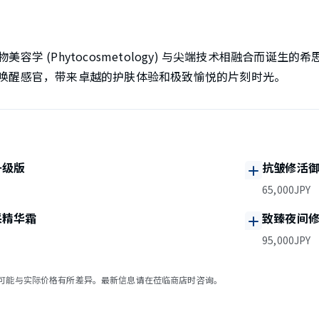
容学 (Phytocosmetology) 与尖端技术相融合而诞生
唤醒感官，带来卓越的护肤体验和极致愉悦的片刻时光。
升级版
抗皱修活
65,000JPY
采精华霜
致臻夜间
95,000JPY
可能与实际价格有所差异。最新信息请在莅临商店时咨询。