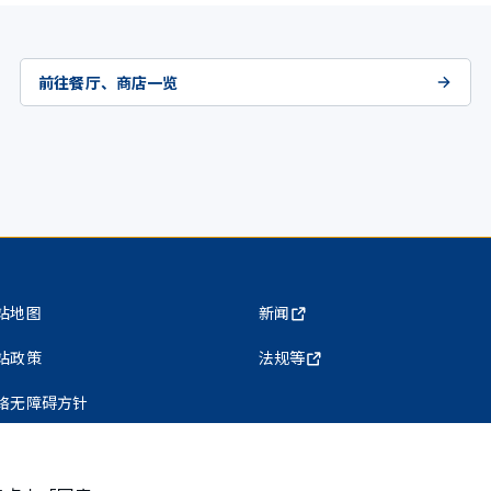
前往餐厅、商店一览
站地图
新闻
站政策
法规等
络无障碍方针
私权保护政策