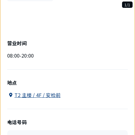
1/1
1
件
中
现
在
显
营业时间
示
1
08:00-20:00
件。
地点
T2 主楼 / 4F / 安检前
电话号码