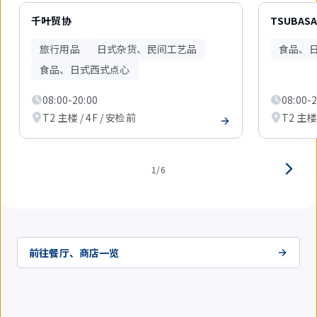
6
件
千叶贸协
TSUBAS
中
现
旅行用品
日式杂货、民间工艺品
食品、
在
显
食品、日式西式点心
示
1
08:00-20:00
08:00-2
件。
T2 主楼 / 4F / 安检前
T2 主楼 
1/6
前往餐厅、商店一览