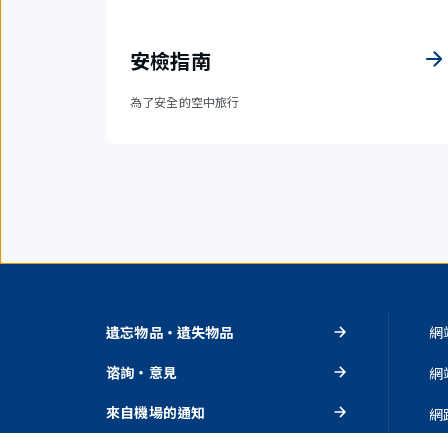
安檢指南
為了安全的空中旅行
遺忘物品・遺失物品
網
谘詢・意見
網
來自機場的通知
網