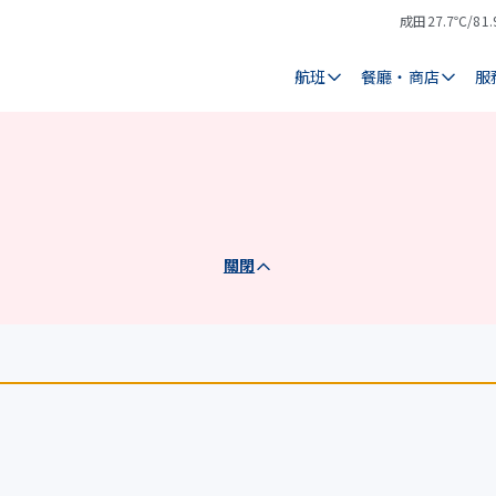
成田
27.7℃/81.
氣
天
溫
氣
航班
餐廳・商店
服
關閉