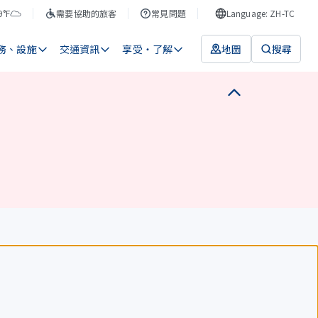
9°F
需要協助的旅客
常見問題
Language: ZH-TC
務、設施
交通資訊
享受・了解
地圖
搜尋