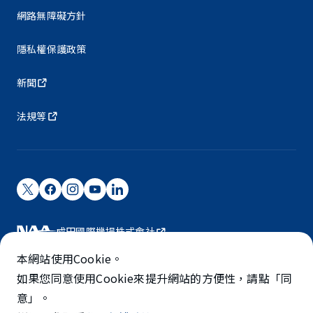
網路無障礙方針
隱私權保護政策
新聞
法規等
成田國際機場株式會社
成田國際機場由NAA營運。
本網站使用Cookie。
©NARITA INTERNATIONAL AIRPORT CORPORATION
如果您同意使用Cookie來提升網站的方便性，請點「同
意」。
SKYTRAX