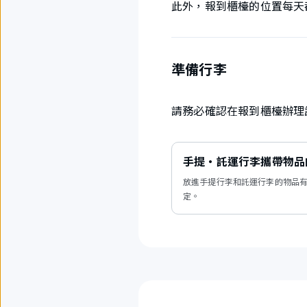
此外，報到櫃檯的位置每天
準備行李
請務必確認在報到櫃檯辦理
手提・託運行李攜帶物品
放進手提行李和託運行李的物品有
定。