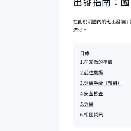
出發指南：國
在此說明國內航班出發前所
流程。
目錄
1.在家做的準備
2.前往機場
3.登機手續（報到）
4.安全檢查
5.登機
6.相關資訊