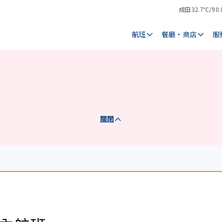
成田
32.7℃/90.
氣
天
溫
氣
航班
餐廳・商店
服
關閉