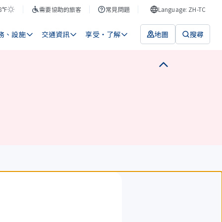
8°F
需要協助的旅客
常見問題
Language: ZH-TC
務、設施
交通資訊
享受・了解
地圖
搜尋