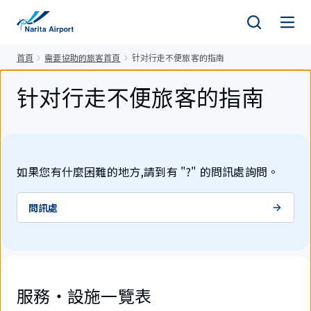
正
文
首頁
需要協助的旅客首頁
针对行走不便旅客的指南
针对行走不便旅客的指南
如果您有什麼困難的地方,請到有 "?" 的問訊處詢問。
問訊處
服務・設施一覽表