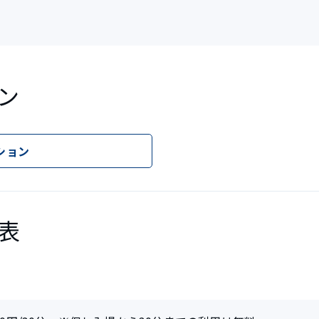
ン
ション
表