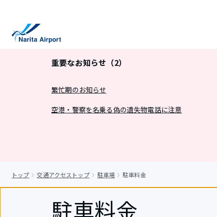
キ
ッ
プ
重要なお知らせ（2）
繁忙期のお知らせ
空港・警察を名乗る偽の遺失物電話に注意
トップ
交通アクセストップ
駐車場
駐車料金
駐車料金