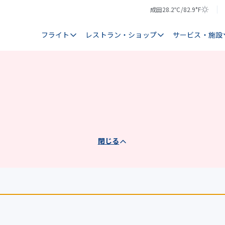
成田
28.2℃/82.9°F
気
天
温
気
フライト
レストラン・ショップ
サービス・施設
閉じる