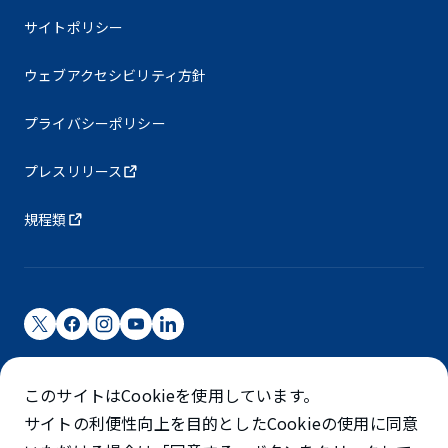
サイトポリシー
ウェブアクセシビリティ方針
プライバシーポリシー
プレスリリース
規程類
成田国際空港株式会社
このサイトはCookieを使用しています。
成田国際空港は成田国際空港㈱（NAA）が運営しています
サイトの利便性向上を目的としたCookieの使用に同意
©NARITA INTERNATIONAL AIRPORT CORPORATION