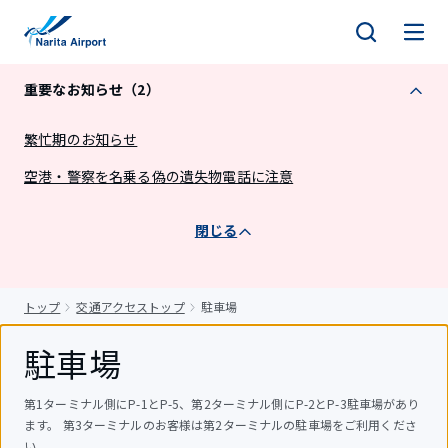
キ
ッ
プ
重要なお知らせ（2）
繁忙期のお知らせ
空港・警察を名乗る偽の遺失物電話に注意
閉じる
トップ
交通アクセストップ
駐車場
駐車場
第1ターミナル側にP-1とP-5、第2ターミナル側にP-2とP-3駐車場があり
ます。 第3ターミナルのお客様は第2ターミナルの駐車場をご利用くださ
い。