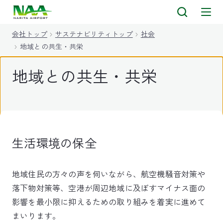
キ
ッ
会社トップ
サステナビリティトップ
社会
プ
地域との共生・共栄
地域との共生・共栄
生活環境の保全
地域住民の方々の声を伺いながら、航空機騒​音対策や
落下物対策等、空港が周辺地域に及ぼすマイナ​ス面の
影響を最小限に抑えるための取り組みを着実に進め​て
まいります。