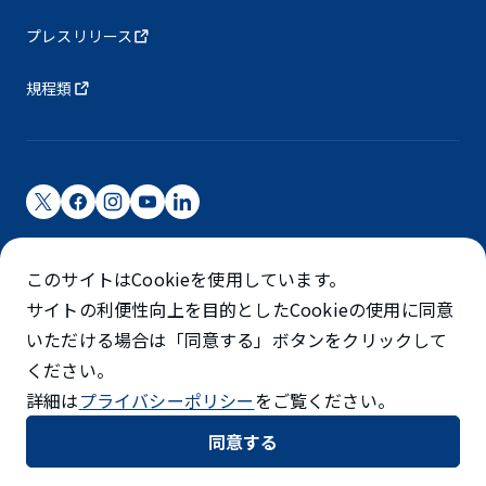
プレスリリース
規程類
成田国際空港株式会社
このサイトはCookieを使用しています。
成田国際空港は成田国際空港㈱（NAA）が運営しています
サイトの利便性向上を目的としたCookieの使用に同意
©NARITA INTERNATIONAL AIRPORT CORPORATION
いただける場合は「同意する」ボタンをクリックして
ください。
SKYTRAX
詳細は
プライバシーポリシー
をご覧ください。
5スターエアポート
同意する