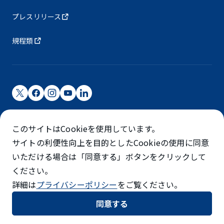
プレスリリース
規程類
成田国際空港株式会社
このサイトはCookieを使用しています。
成田国際空港は成田国際空港㈱（NAA）が運営しています
サイトの利便性向上を目的としたCookieの使用に同意
©NARITA INTERNATIONAL AIRPORT CORPORATION
いただける場合は「同意する」ボタンをクリックして
ください。
SKYTRAX
詳細は
プライバシーポリシー
をご覧ください。
5スターエアポート
同意する