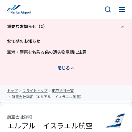
キ
ッ
プ
重要なお知らせ（2）
繁忙期のお知らせ
空港・警察を名乗る偽の遺失物電話に注意
閉じる
トップ
フライトトップ
航空会社一覧
航空会社詳細（エルアル イスラエル航空）
航空会社詳細
エルアル イスラエル航空