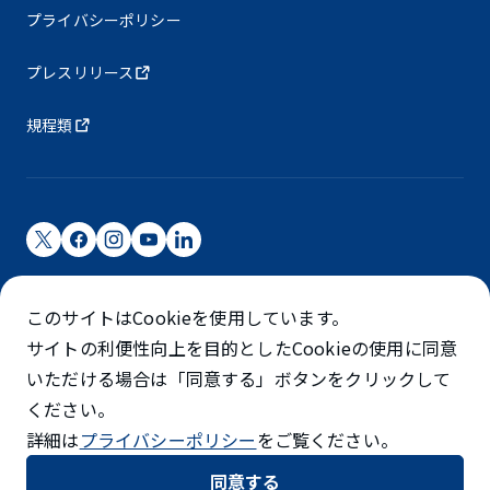
プライバシーポリシー
プレスリリース
規程類
成田国際空港株式会社
このサイトはCookieを使用しています。
成田国際空港は成田国際空港㈱（NAA）が運営しています
サイトの利便性向上を目的としたCookieの使用に同意
©NARITA INTERNATIONAL AIRPORT CORPORATION
いただける場合は「同意する」ボタンをクリックして
ください。
SKYTRAX
詳細は
プライバシーポリシー
をご覧ください。
5スターエアポート
同意する