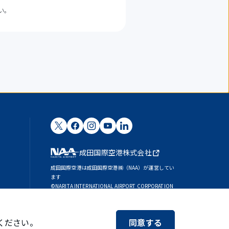
い。
成田国際空港株式会社
成田国際空港は成田国際空港㈱（NAA）が運営してい
ます
©NARITA INTERNATIONAL AIRPORT CORPORATION
SKYTRAX
5スターエアポート
ください。
同意する