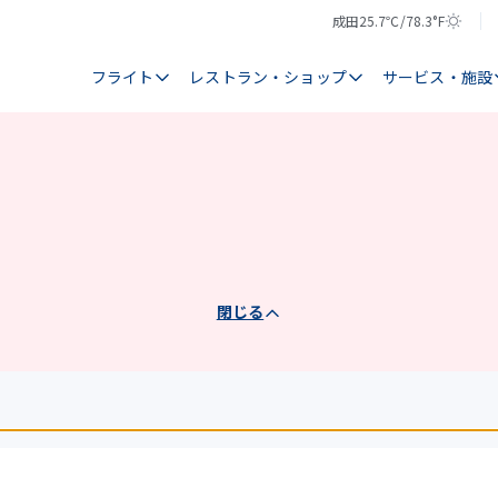
成田
25.7℃/78.3°F
気
天
温
気
フライト
レストラン・ショップ
サービス・施設
閉じる
）