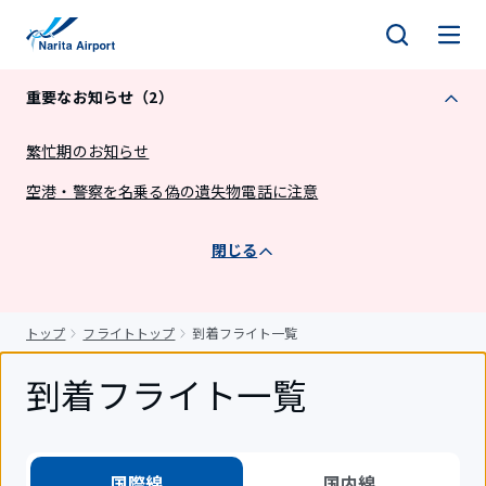
キ
ッ
プ
重要なお知らせ（2）
繁忙期のお知らせ
空港・警察を名乗る偽の遺失物電話に注意
閉じる
トップ
フライトトップ
到着フライト一覧
到着フライト一覧
国際線
国内線