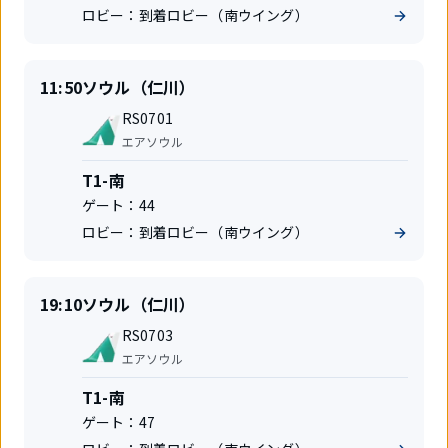
ミ
ロビー：
到着ロビー（南ウイング）
ナ
ル
定
出
11:50
ソウル（仁川）
刻
発
便
地
RS0701
名
航
エアソウル
空
会
タ
T1-南
社
ー
ゲート：
44
ミ
ロビー：
到着ロビー（南ウイング）
ナ
ル
定
出
19:10
ソウル（仁川）
刻
発
便
地
RS0703
名
航
エアソウル
空
会
タ
T1-南
社
ー
ゲート：
47
ミ