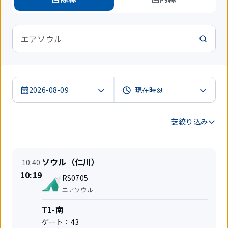
エアソウル
2026-08-09
絞り込み
検
定
出
ソウル（仁川）
10:40
索
刻
発
時
10:19
結
便
地
RS0705
刻
果
名
航
変
エアソウル
空
更
会
タ
T1-南
社
ー
ゲート：
43