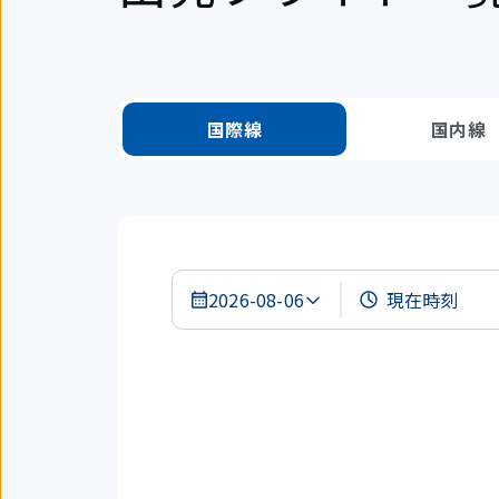
国際線
国内線
2026-08-06
検
索
結
果