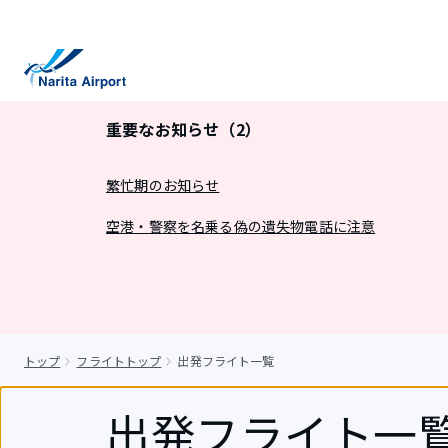
キ
ッ
プ
重要なお知らせ（2）
繁忙期のお知らせ
空港・警察を名乗る偽の遺失物電話に注意
トップ
フライトトップ
出発フライト一覧
出発フライト一