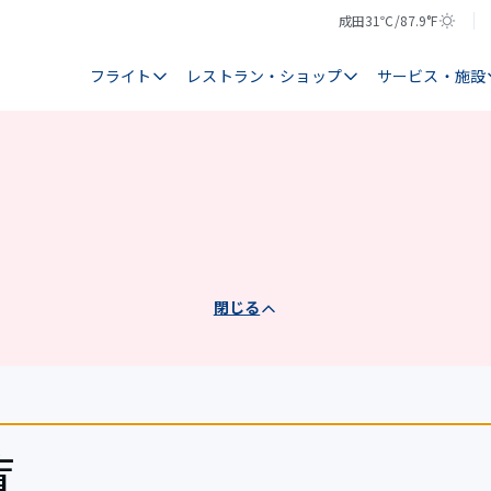
成田
31℃/87.9°F
気
天
温
気
フライト
レストラン・ショップ
サービス・施設
閉じる
覧