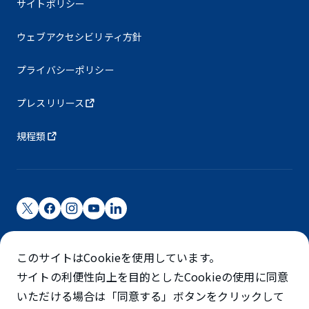
サイトポリシー
ウェブアクセシビリティ方針
プライバシーポリシー
プレスリリース
規程類
成田国際空港株式会社
このサイトはCookieを使用しています。
成田国際空港は成田国際空港㈱（NAA）が運営しています
サイトの利便性向上を目的としたCookieの使用に同意
©NARITA INTERNATIONAL AIRPORT CORPORATION
いただける場合は「同意する」ボタンをクリックして