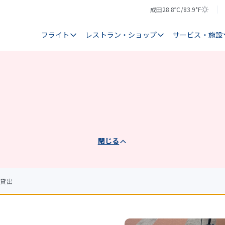
成田
28.8℃/83.9°F
気
天
温
気
フライト
レストラン・ショップ
サービス・施設
閉じる
の貸出