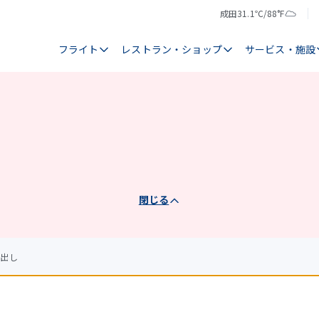
成田
31.1℃/88°F
気
天
温
気
フライト
レストラン・ショップ
サービス・施設
閉じる
し出し