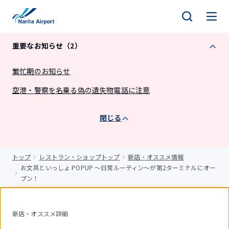
キ
ッ
プ
重要なお知らせ（2）
繁忙期のお知らせ
空港・警察を名乗る偽の遺失物電話に注意
閉じる
トップ
レストラン・ショップトップ
新店・オススメ情報
お文具といっしょ POPUP ～日常ルーティン～が第2ターミナルにオー
プン！
新店・オススメ詳細