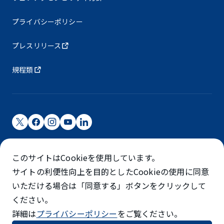
プライバシーポリシー
プレスリリース
規程類
成田国際空港株式会社
このサイトはCookieを使用しています。
成田国際空港は成田国際空港㈱（NAA）が運営しています
サイトの利便性向上を目的としたCookieの使用に同意
©NARITA INTERNATIONAL AIRPORT CORPORATION
いただける場合は「同意する」ボタンをクリックして
ください。
SKYTRAX
詳細は
プライバシーポリシー
をご覧ください。
5スターエアポート