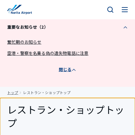
キ
ッ
プ
重要なお知らせ（2）
繁忙期のお知らせ
空港・警察を名乗る偽の遺失物電話に注意
閉じる
トップ
レストラン・ショップトップ
レストラン・ショップトッ
プ