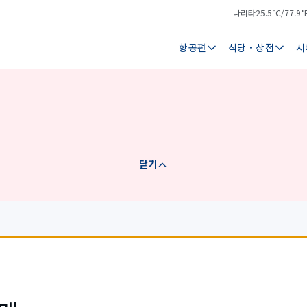
나리타
25.5℃/77.9°
기
날
온
씨
항공편
식당・상점
서
닫기