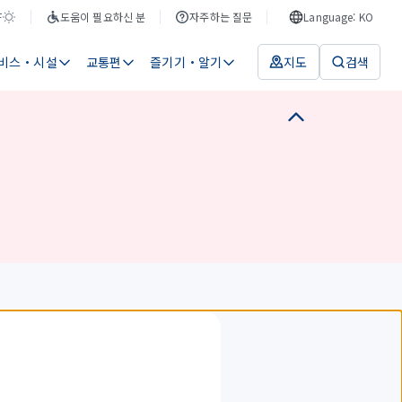
F
도움이 필요하신 분
자주하는 질문
Language: KO
비스・시설
교통편
즐기기・알기
지도
검색