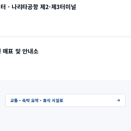
센터 - 나리타공항 제2·제3터미널
선 매표 및 안내소
교통・숙박 요약・휴식 시설로