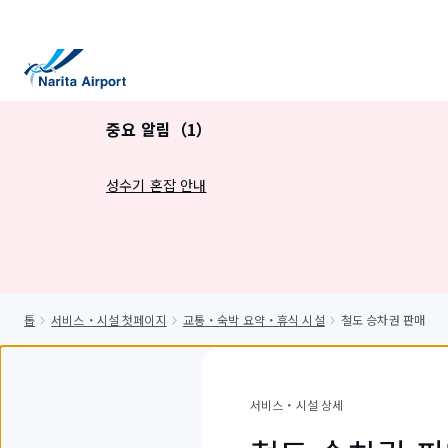
건
너
뛰
기
중요 알림（1）
성수기 혼잡 안내
톱
서비스・시설 첫페이지
교통・숙박 요약・휴식 시설
철도 승차권 판매
서비스・시설 상세