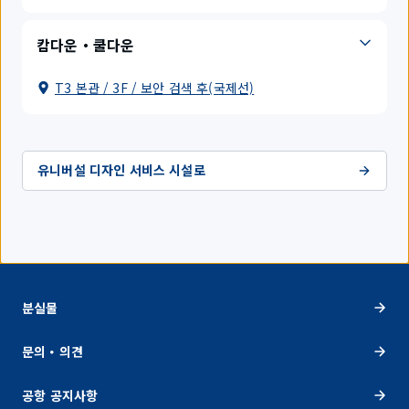
캄다운・쿨다운
T3 본관 / 3F / 보안 검색 후(국제선)
유니버설 디자인 서비스 시설로
분실물
문의・의견
공항 공지사항