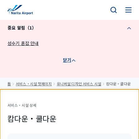
건
너
뛰
중요 알림（1）
기
성수기 혼잡 안내
닫기
톱
서비스・시설 첫페이지
유니버설 디자인 서비스 시설
캄다운・쿨다운
서비스・시설 상세
캄다운・쿨다운