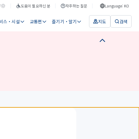
F
도움이 필요하신 분
자주하는 질문
Language: KO
비스・시설
교통편
즐기기・알기
지도
검색