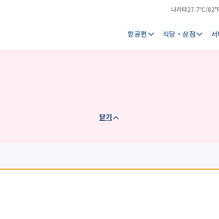
나리타
27.7℃/82°
기
날
온
씨
항공편
식당・상점
서
닫기