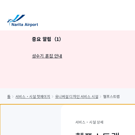
건
너
뛰
기
중요 알림（1）
성수기 혼잡 안내
톱
서비스・시설 첫페이지
유니버설 디자인 서비스 시설
헬프스트랩
서비스・시설 상세