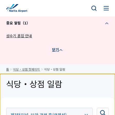
건
너
뛰
중요 알림（1）
기
성수기 혼잡 안내
닫기
톱
식당・상점 첫페이지
식당・상점 일람
식당・상점 일람
제3터미널, 보안 검색 후(국제선)