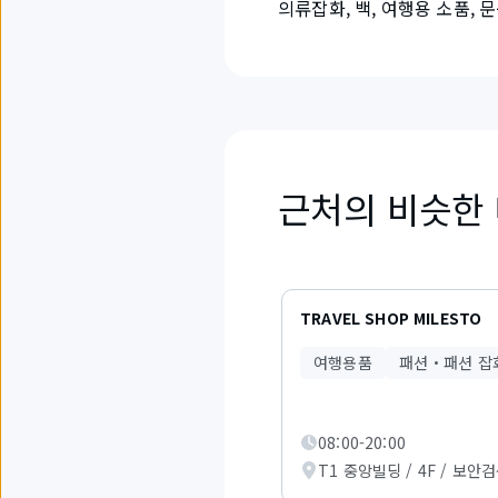
의류잡화, 백, 여행용 소품, 문
근처의 비슷한
6
개
TRAVEL SHOP MILESTO
중
1
여행용품
패션・패션 잡
부
터
3
까
08:00-20:00
지
T1 중앙빌딩 / 4F / 보안
의
항