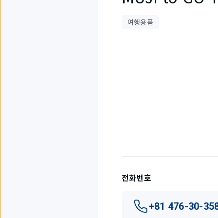
여행용품
1
개
중
1
개
를
표
시
하
고
전화번호
있
습
니
+81 476-30-35
다.