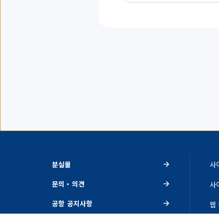
목
을
표
시
하
고
있
습
니
다.
분실물
사
문의・의견
사
공항 공지사항
웹