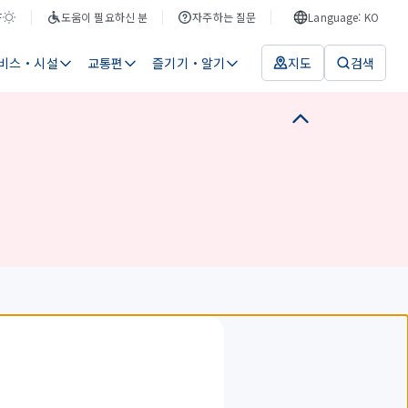
F
도움이 필요하신 분
자주하는 질문
Language: KO
비스・시설
교통편
즐기기・알기
지도
검색