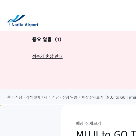
건
너
뛰
기
중요 알림（1）
성수기 혼잡 안내
톱
식당・상점 첫페이지
식당・상점 일람
매장 상세보기（MUJI to GO Termi
매장 상세보기
MUJI to GO 