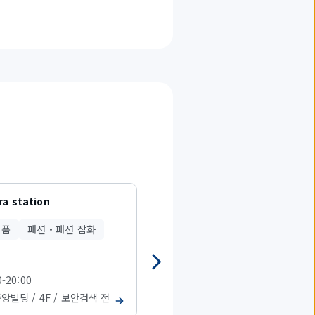
ra station
AP by AMERICAN PHARMACY
용품
패션・패션 잡화
의약품
여행용품
0-20:00
08:00-21:00
중앙빌딩 / 4F / 보안검색 전
T1 중앙빌딩 / 4F / 보안검색 전