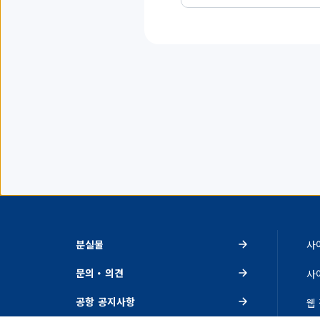
항
목
을
표
시
하
고
있
습
니
다.
분실물
사
문의・의견
사
공항 공지사항
웹