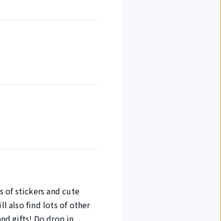
s of stickers and cute
l also find lots of other
and gifts! Do drop in