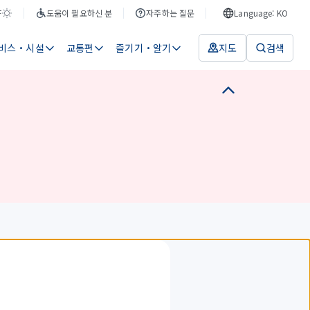
F
도움이 필요하신 분
자주하는 질문
Language: KO
비스・시설
교통편
즐기기・알기
지도
검색