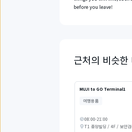
before you leave!
근처의 비슷한
6
개
MUJI to GO Terminal1
중
1
여행용품
부
터
3
08:00-21:00
까
지
T1 중앙빌딩 / 4F / 보안
의