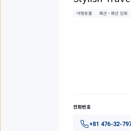
여행용품
패션・패션 잡화
3
개
중
1
개
를
표
시
하
고
전화번호
있
습
니
+81 476-32-79
다.