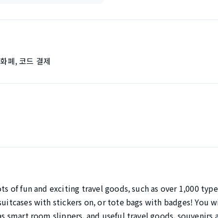
자화폐, 코드 결제
ots of fun and exciting travel goods, such as over 1,000 type
suitcases with stickers on, or tote bags with badges! You wil
 as smart room slippers, and useful travel goods, souvenirs 