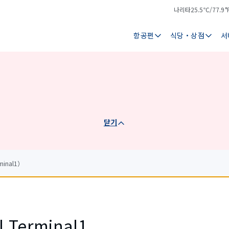
나리타
25.5℃/77.9°
기
날
온
씨
항공편
식당・상점
서
닫기
minal1）
el Terminal1