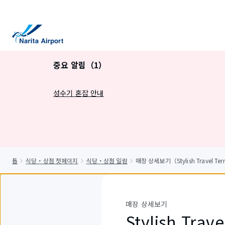
건
너
뛰
기
중요 알림（1）
성수기 혼잡 안내
톱
식당・상점 첫페이지
식당・상점 일람
매장 상세보기（Stylish Travel Ter
매장 상세보기
Stylish Trav