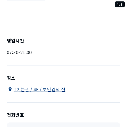
1/1
1
개
중
1
개
를
영업시간
표
시
07:30-21:00
하
고
있
습
니
장소
다.
T2 본관 / 4F / 보안검색 전
전화번호