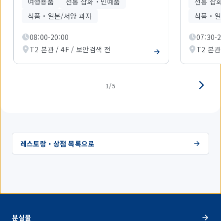
여행용품
전통 잡화・민예품
전통 잡
개
를
식품・일본/서양 과자
식품・일
표
시
08:00-20:00
07:30-
하
T2 본관 / 4F / 보안검색 전
T2 본관
고
있
습
니
다.
1/5
레스토랑・상점 목록으로
분실물