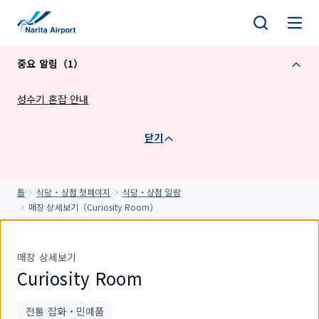
건
너
뛰
중요 알림（1）
기
성수기 혼잡 안내
닫기
톱
식당・상점 첫페이지
식당・상점 일람
매장 상세보기（Curiosity Room）
매장 상세보기
Curiosity Room
전통 잡화・민예품