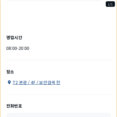
1/1
1
개
중
1
개
를
영업시간
표
시
08:00-20:00
하
고
있
습
니
장소
다.
T2 본관 / 4F / 보안검색 전
전화번호