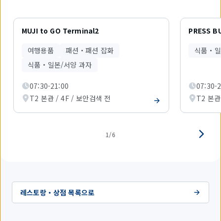
6
개
MUJI to GO Terminal2
PRESS B
중
1
여행용품
패션・패션 잡화
식품・일
개
를
식품・일본/서양 과자
표
시
07:30-21:00
07:30-
하
T2 본관 / 4F / 보안검색 전
T2 본관
고
있
습
니
다.
1/6
레스토랑・상점 목록으로