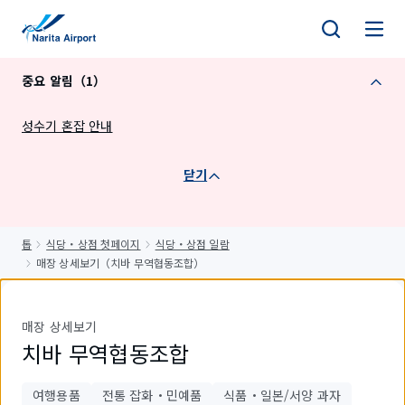
건
너
뛰
중요 알림（1）
기
성수기 혼잡 안내
닫기
톱
식당・상점 첫페이지
식당・상점 일람
매장 상세보기（치바 무역협동조합）
매장 상세보기
치바 무역협동조합
여행용품
전통 잡화・민예품
식품・일본/서양 과자