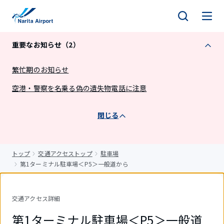
キ
ッ
プ
重要なお知らせ（2）
繁忙期のお知らせ
空港・警察を名乗る偽の遺失物電話に注意
閉じる
トップ
交通アクセストップ
駐車場
第1ターミナル駐車場＜P5＞一般道から
交通アクセス詳細
第1ターミナル駐車場＜P5＞一般道