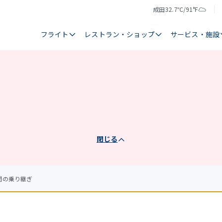
成田
32.7℃/91°F
気
天
温
気
フライト
レストラン・ショップ
サービス・施設
閉じる
間の乗り継ぎ