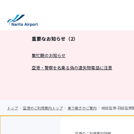
キ
ッ
プ
重要なお知らせ（2）
繁忙期のお知らせ
空港・警察を名乗る偽の遺失物電話に注意
トップ
空港のご利用案内トップ
乗り継ぎのご案内
成田空港-羽田空港
空港のご利用案内詳細