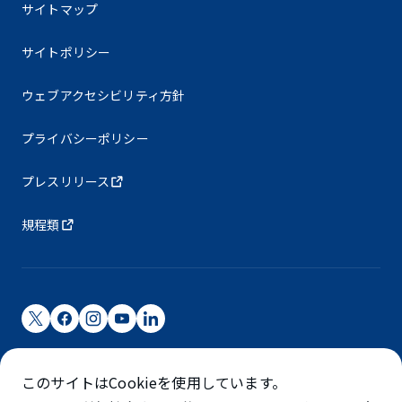
サイトマップ
サイトポリシー
ウェブアクセシビリティ方針
プライバシーポリシー
プレスリリース
規程類
成田国際空港株式会社
このサイトはCookieを使用しています。
成田国際空港は成田国際空港㈱（NAA）が運営しています