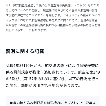
※2 保安検査を通過した後の出国審査場や免税店、レストランなどがあ
る出発ロビーのことを指し、航空機に搭乗されるお客様が航空機が出発
する前に滞在するエリアのことを指します。セキュリティの観点でハイジ
ャックやテロなどの航空機強取行為を未然に防ぐために、空港の管理者
が凶器などの航空機強取行為に使われる可能性がある物品の持ち込みを制
限しているエリアでもあります。
罰則に関する記載
令和4年3月10日から、航空法の改正により保安検査に
係る罰則規定が強化・追加されています。航空法第149
の3及び、第157条の3の3に基づき、以下の行為を行っ
た場合、罰則が適用される場合があります。
機内持ち込み制限品を航空機内に持ち込むこと（2年以