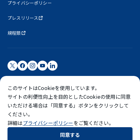
プライバシーポリシー
プレスリリース
規程類
成田国際空港株式会社
このサイトはCookieを使用しています。
成田国際空港は成田国際空港㈱（NAA）が運営しています
サイトの利便性向上を目的としたCookieの使用に同意
©NARITA INTERNATIONAL AIRPORT CORPORATION
いただける場合は「同意する」ボタンをクリックして
ください。
SKYTRAX
詳細は
プライバシーポリシー
をご覧ください。
5スターエアポート
同意する