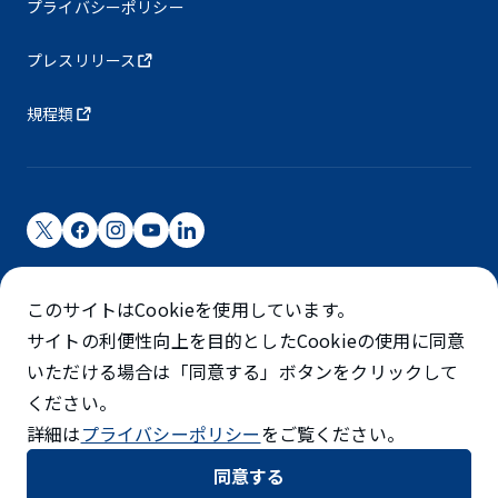
プライバシーポリシー
プレスリリース
規程類
成田国際空港株式会社
このサイトはCookieを使用しています。
成田国際空港は成田国際空港㈱（NAA）が運営しています
サイトの利便性向上を目的としたCookieの使用に同意
©NARITA INTERNATIONAL AIRPORT CORPORATION
いただける場合は「同意する」ボタンをクリックして
ください。
SKYTRAX
詳細は
プライバシーポリシー
をご覧ください。
5スターエアポート
同意する