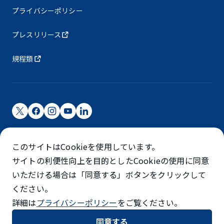
プライバシーポリシー
プレスリリース
規程類
成田国際空港株式会社
このサイトはCookieを使用しています。
成田国際空港は成田国際空港㈱（NAA）が運営しています
サイトの利便性向上を目的としたCookieの使用に同意
©NARITA INTERNATIONAL AIRPORT CORPORATION
いただける場合は「同意する」ボタンをクリックして
ください。
SKYTRAX
詳細は
プライバシーポリシー
をご覧ください。
5スターエアポート
同意する