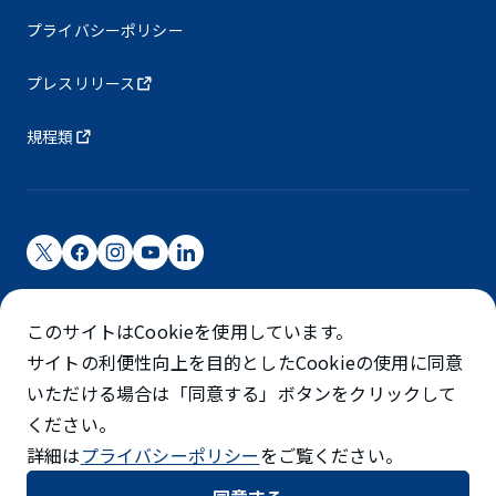
プライバシーポリシー
プレスリリース
規程類
成田国際空港株式会社
このサイトはCookieを使用しています。
成田国際空港は成田国際空港㈱（NAA）が運営しています
サイトの利便性向上を目的としたCookieの使用に同意
©NARITA INTERNATIONAL AIRPORT CORPORATION
いただける場合は「同意する」ボタンをクリックして
ください。
SKYTRAX
詳細は
プライバシーポリシー
をご覧ください。
5スターエアポート