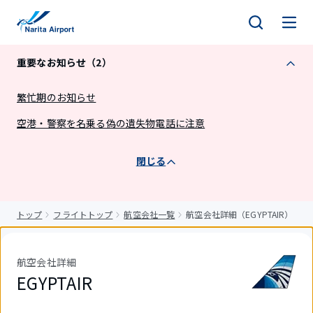
キ
ッ
プ
重要なお知らせ（2）
繁忙期のお知らせ
空港・警察を名乗る偽の遺失物電話に注意
閉じる
トップ
フライトトップ
航空会社一覧
航空会社詳細（EGYPTAIR）
航空会社詳細
EGYPTAIR