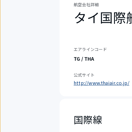
航空会社詳細
タイ国際
エアラインコード
TG / THA
公式サイト
http://www.thaiair.co.jp/
国際線