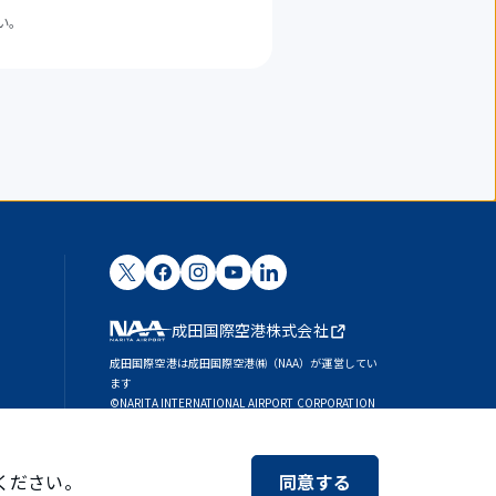
い。
成田国際空港株式会社
成田国際空港は成田国際空港㈱（NAA）が運営してい
ます
©NARITA INTERNATIONAL AIRPORT CORPORATION
SKYTRAX
5スターエアポート
ください。
同意する