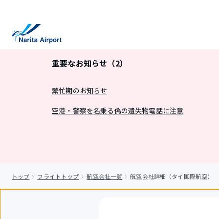
キ
ッ
プ
重要なお知らせ（2）
繁忙期のお知らせ
空港・警察を名乗る偽の遺失物電話に注意
トップ
フライトトップ
航空会社一覧
航空会社詳細（タイ国際航空）