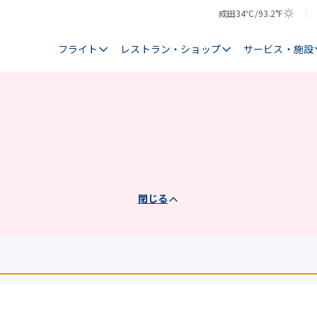
成田
34℃/93.2°F
気
天
温
気
フライト
レストラン・ショップ
サービス・施設
閉じる