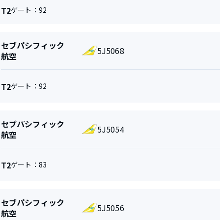
と
タ
T2
ゲート：
92
便
ー
名
ミ
ナ
航
セブパシフィック
5J5068
空
ル
航空
会
社
と
タ
T2
ゲート：
92
便
ス
ー
名
テ
ミ
ー
タ
ナ
航
セブパシフィック
ス
ル
5J5054
空
航空
会
社
と
タ
T2
ゲート：
83
便
ス
ー
名
テ
ミ
ー
タ
ナ
航
セブパシフィック
ス
ル
5J5056
空
航空
会