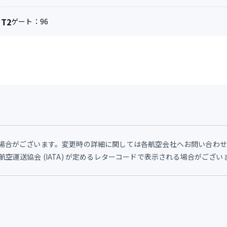
社
と
タ
T2
ゲート：
96
便
ー
名
ミ
ナ
ル
場合がございます。変更時の詳細に関しては各航空会社へお問い合わ
空運送協会 (IATA) が定めるレターコードで表示される場合がござ