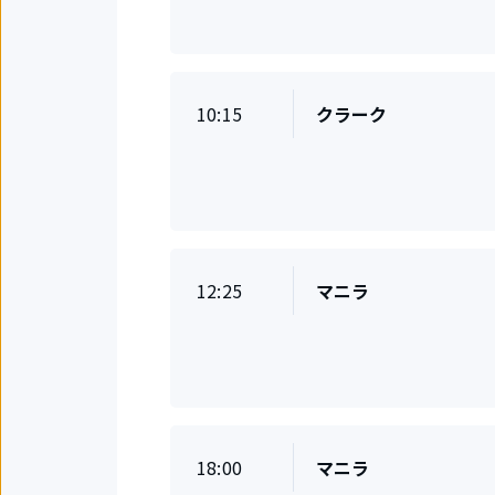
地
変
更
定
10:15
クラーク
出
刻
発
地
定
12:25
マニラ
出
刻
発
地
定
18:00
マニラ
出