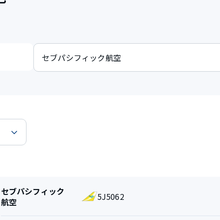
航
セブパシフィック
5J5062
空
航空
会
社