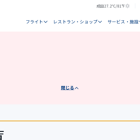
成田
27.2℃/81°F
気
天
温
気
フライト
レストラン・ショップ
サービス・施設
閉じる
覧