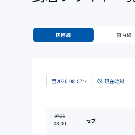
国際線
国内線
2026-08-07
検
索
定
07:55
結
セブ
刻
果
時
08:00
出
発
刻