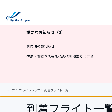
キ
ッ
プ
重要なお知らせ（2）
繁忙期のお知らせ
空港・警察を名乗る偽の遺失物電話に注意
トップ
フライトトップ
到着フライト一覧
到着フライト一