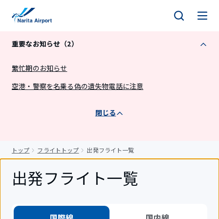
キ
ッ
プ
重要なお知らせ（2）
繁忙期のお知らせ
空港・警察を名乗る偽の遺失物電話に注意
閉じる
トップ
フライトトップ
出発フライト一覧
出発フライト一覧
国際線
国内線