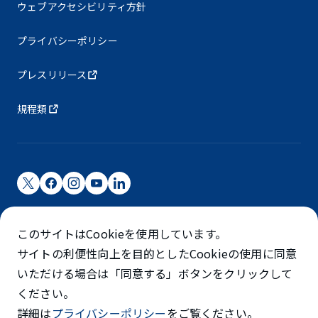
ウェブアクセシビリティ方針
プライバシーポリシー
プレスリリース
規程類
成田国際空港株式会社
このサイトはCookieを使用しています。
成田国際空港は成田国際空港㈱（NAA）が運営しています
サイトの利便性向上を目的としたCookieの使用に同意
©NARITA INTERNATIONAL AIRPORT CORPORATION
いただける場合は「同意する」ボタンをクリックして
ください。
SKYTRAX
詳細は
プライバシーポリシー
をご覧ください。
5スターエアポート