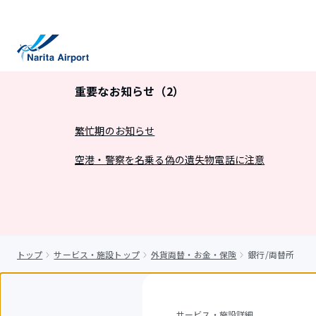
キ
ッ
プ
重要なお知らせ（2）
繁忙期のお知らせ
空港・警察を名乗る偽の遺失物電話に注意
トップ
サービス・施設トップ
外貨両替・お金・保険
銀行/両替所
サービス・施設詳細