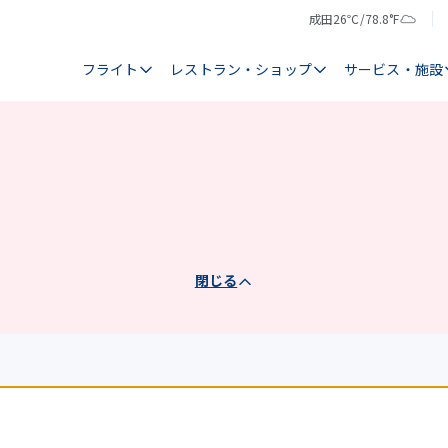
成田
26℃/78.8°F
気
天
温
気
フライト
レストラン・ショップ
サービス・施設
閉じる