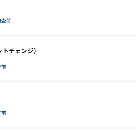
安検査前
ットチェンジ）
査前
査前