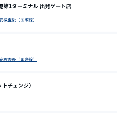
港第1ターミナル 出発ゲート店
/ 保安検査後（国際線）
/ 保安検査後（国際線）
ットチェンジ）