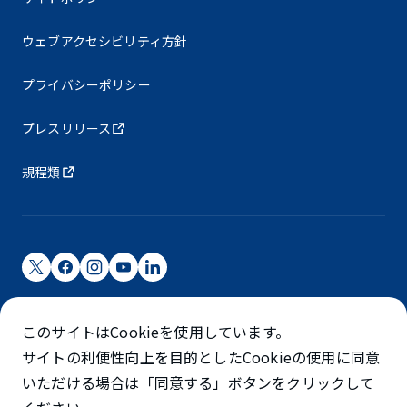
ウェブアクセシビリティ方針
プライバシーポリシー
プレスリリース
規程類
成田国際空港株式会社
このサイトはCookieを使用しています。
成田国際空港は成田国際空港㈱（NAA）が運営しています
サイトの利便性向上を目的としたCookieの使用に同意
©NARITA INTERNATIONAL AIRPORT CORPORATION
いただける場合は「同意する」ボタンをクリックして