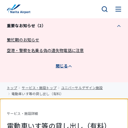
キ
ッ
プ
重要なお知らせ（2）
繁忙期のお知らせ
空港・警察を名乗る偽の遺失物電話に注意
閉じる
トップ
サービス・施設トップ
ユニバーサルデザイン施設
電動車いす等の貸し出し（有料）
サービス・施設詳細
電動車いす等の貸し出し（有料）