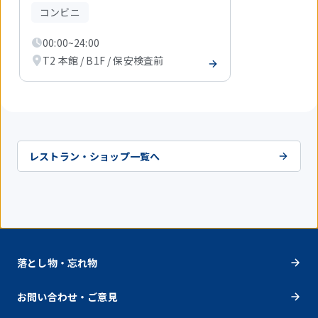
件
コンビニ
目
を
00:00~24:00
表
示
T2 本館 / B1F / 保安検査前
中
レストラン・ショップ一覧へ
落とし物・忘れ物
お問い合わせ・ご意見