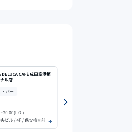
& DELUCA CAFÉ 成田空港第
GODIVA café
ミナル店
カフェ・バー
ェ・バー
~20:00(L.O.)
08:00~20:30(L.O.)
中央ビル / 4F / 保安検査前
T1 中央ビル / 4F / 保安検査前