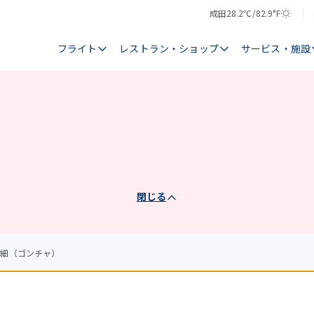
成田
28.2℃/82.9°F
気
天
温
気
フライト
レストラン・ショップ
サービス・施設
閉じる
詳細（ゴンチャ）