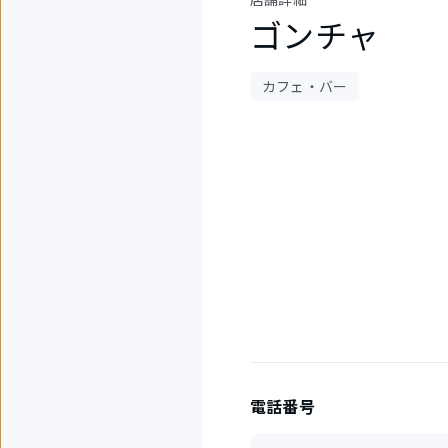
ゴンチャ
カフェ・バー
1
件
中
1
件
目
を
表
示
中
電話番号