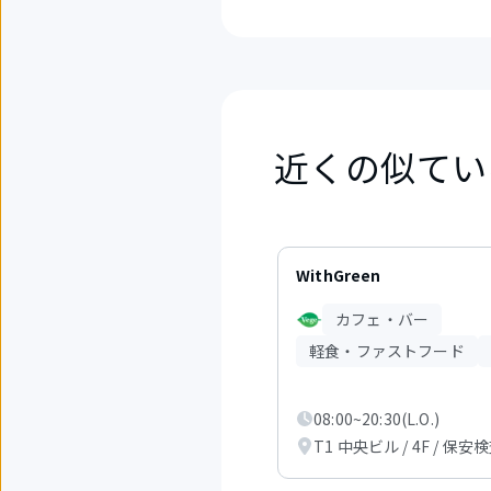
近くの似てい
4
件
WithGreen
中
1
カフェ・バー
か
ら
軽食・ファストフード
3
件
目
08:00~20:30(L.O.)
を
T1 中央ビル / 4F / 保安
表
示
中