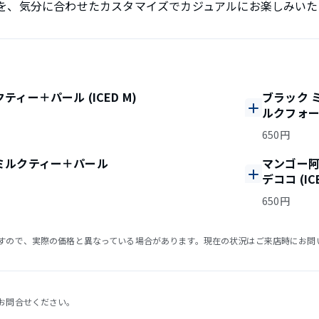
を、気分に合わせたカスタマイズでカジュアルにお楽しみいた
ティー＋パール (ICED M)
ブラック 
ルクフォーム 
650円
ミルクティー＋パール
マンゴー阿
デココ (IC
650円
すので、実際の価格と異なっている場合があります。現在の状況はご来店時にお問
お問合せください。